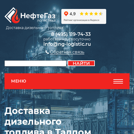
Доставка дизельного топлива
8 (495) 119-74-33
работаем круглосуточно
info@ng-logistic.ru
Обратная связь
МЕНЮ
Доставка
дизельного
топлива в Талдом