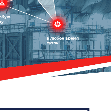
55.00 руб.
юбую
ку
в любое время
суток