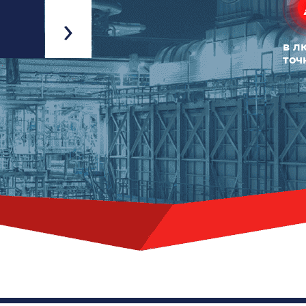
Арктическое (ЕВРО-5)
Температура замерзания -40°
по запросу руб.
в л
точ