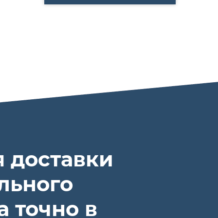
я доставки
льного
а точно в