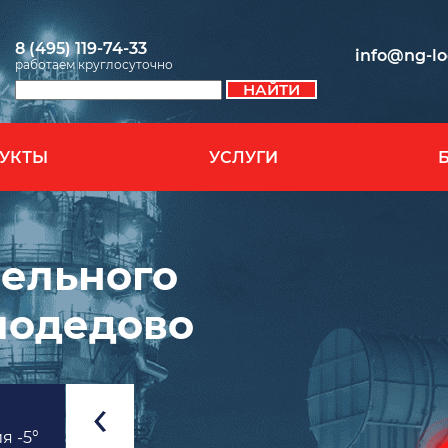
8 (495) 119-74-33
info@ng-log
работаем круглосуточно
УКТЫ
УСЛУГИ
зельного
модедово
я -5°