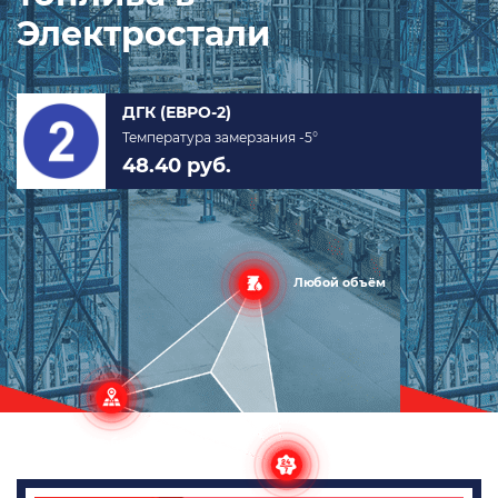
Электростали
Арктическое (ЕВРО-5)
Температура замерзания -40°
по запросу руб.
Любой объём
в любую
точку