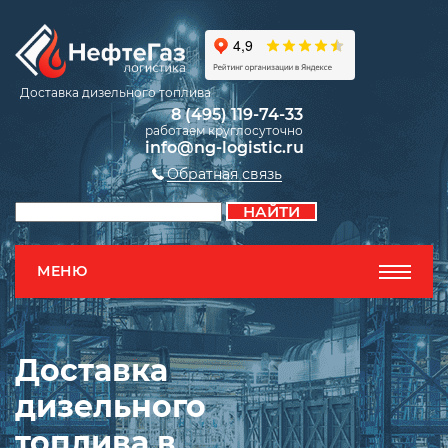
Доставка дизельного топлива
8 (495) 119-74-33
работаем круглосуточно
info@ng-logistic.ru
Обратная связь
МЕНЮ
Доставка
дизельного
топлива в