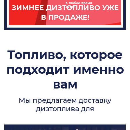
в любое время
ЗИМНЕЕ ДИЗТОПЛИВО УЖЕ
суток
В ПРОДАЖЕ!
Топливо, которое
подходит именно
вам
Мы предлагаем доставку
дизтоплива для