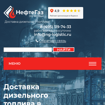
Доставка дизельного топлива
8 (495) 119-74-33
работаем круглосуточно
info@ng-logistic.ru
Обратная связь
МЕНЮ
Доставка
дизельного
топлива в