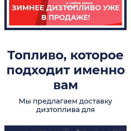
в любое время
ЗИМНЕЕ ДИЗТОПЛИВО УЖЕ
суток
В ПРОДАЖЕ!
Топливо, которое
подходит именно
вам
Мы предлагаем доставку
дизтоплива для