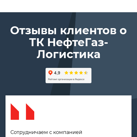
Отзывы клиентов о
ТК Нефте­Газ­
Логистика
Нашла компанию "НефтеГазЛогистика" в