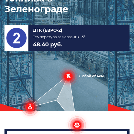
Зеленограде
Арктическое (ЕВРО-5)
Температура замерзания -40°
по запросу руб.
Любой объём
в любую
точку