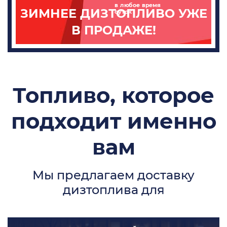
в любое время
ЗИМНЕЕ ДИЗТОПЛИВО УЖЕ
суток
В ПРОДАЖЕ!
Топливо, которое
подходит именно
вам
Мы предлагаем доставку
дизтоплива для