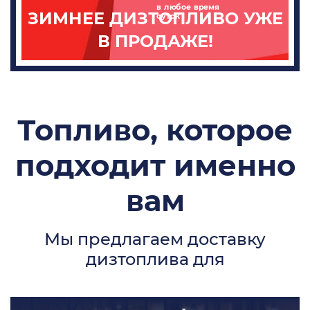
в любое время
ЗИМНЕЕ ДИЗТОПЛИВО УЖЕ
суток
В ПРОДАЖЕ!
Топливо, которое
подходит именно
вам
Мы предлагаем доставку
дизтоплива для