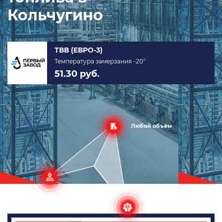
Кольчугино
ТВВ (ЕВРО-3)
Температура замерзания -20°
51.30 руб.
Любой объём
в любую
точку