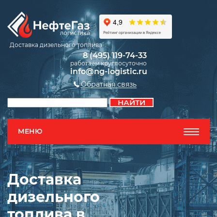
Доставка дизельного топлива
8 (495) 119-74-33
работаем круглосуточно
info@ng-logistic.ru
Обратная связь
МЕНЮ
Доставка
дизельного
топлива в